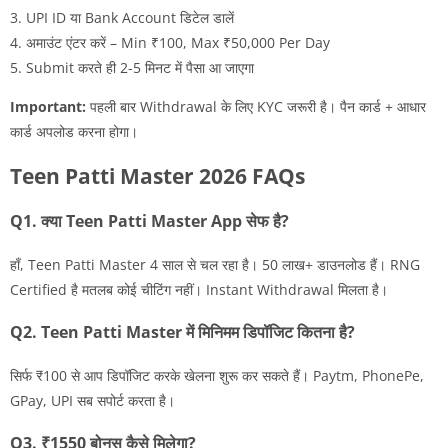
3. UPI ID या Bank Account डिटेल डालें
4. अमाउंट एंटर करें – Min ₹100, Max ₹50,000 Per Day
5. Submit करते ही 2-5 मिनट में पैसा आ जाएगा
Important:
पहली बार Withdrawal के लिए KYC जरूरी है। पैन कार्ड + आधार
कार्ड अपलोड करना होगा।
Teen Patti Master 2026 FAQs
Q1. क्या Teen Patti Master App सेफ है?
हाँ, Teen Patti Master 4 साल से चल रहा है। 50 लाख+ डाउनलोड हैं। RNG
Certified है मतलब कोई चीटिंग नहीं। Instant Withdrawal मिलता है।
Q2. Teen Patti Master में मिनिमम डिपॉजिट कितना है?
सिर्फ ₹100 से आप डिपॉजिट करके खेलना शुरू कर सकते हैं। Paytm, PhonePe,
GPay, UPI सब सपोर्ट करता है।
Q3. ₹1550 बोनस कैसे मिलेगा?