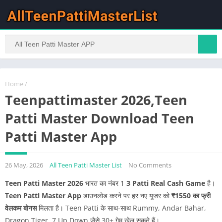
Home
/
Teenpattimaster 2026,Teen
Patti Master Download Teen
Patti Master App
26 May, 2026
All Teen Patti Master List
No Comments
Teen Patti Master 2026
भारत का नंबर 1
3 Patti Real Cash Game
है।
Teen Patti Master App
डाउनलोड करने पर हर नए यूजर को
₹1550 का फ्री
वेलकम बोनस
मिलता है। Teen Patti के साथ-साथ Rummy, Andar Bahar,
Dragon Tiger, 7 Up Down जैसे 30+ गेम खेल सकते हैं।