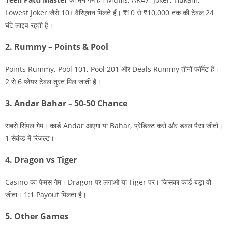
Lowest Joker जैसे 10+ वैरिएशन मिलते हैं। ₹10 से ₹10,000 तक की टेबल 24
घंटे लाइव रहती है।
2. Rummy – Points & Pool
Points Rummy, Pool 101, Pool 201 और Deals Rummy तीनों फॉर्मेट हैं।
2 से 6 प्लेयर टेबल तुरंत मिल जाती है।
3. Andar Bahar – 50-50 Chance
सबसे सिंपल गेम। कार्ड Andar आएगा या Bahar, प्रेडिक्ट करो और डबल पैसा जीतो।
1 सेकंड में रिजल्ट।
4. Dragon vs Tiger
Casino का फेमस गेम। Dragon पर लगाओ या Tiger पर। जिसका कार्ड बड़ा वो
जीता। 1:1 Payout मिलता है।
5. Other Games