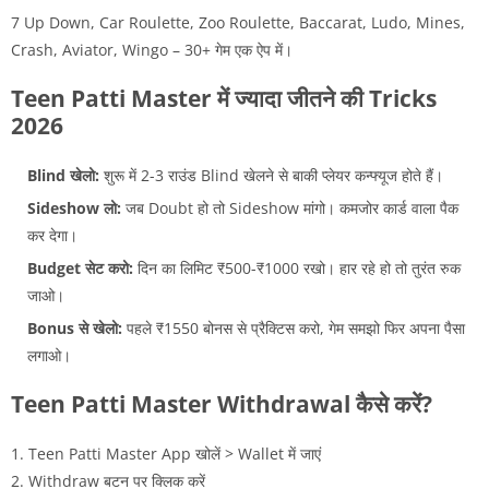
7 Up Down, Car Roulette, Zoo Roulette, Baccarat, Ludo, Mines,
Crash, Aviator, Wingo – 30+ गेम एक ऐप में।
Teen Patti Master में ज्यादा जीतने की Tricks
2026
Blind खेलो:
शुरू में 2-3 राउंड Blind खेलने से बाकी प्लेयर कन्फ्यूज होते हैं।
Sideshow लो:
जब Doubt हो तो Sideshow मांगो। कमजोर कार्ड वाला पैक
कर देगा।
Budget सेट करो:
दिन का लिमिट ₹500-₹1000 रखो। हार रहे हो तो तुरंत रुक
जाओ।
Bonus से खेलो:
पहले ₹1550 बोनस से प्रैक्टिस करो, गेम समझो फिर अपना पैसा
लगाओ।
Teen Patti Master Withdrawal कैसे करें?
1. Teen Patti Master App खोलें > Wallet में जाएं
2. Withdraw बटन पर क्लिक करें